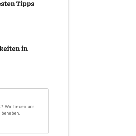
esten Tipps
eiten in
t? Wir freuen uns
m beheben.