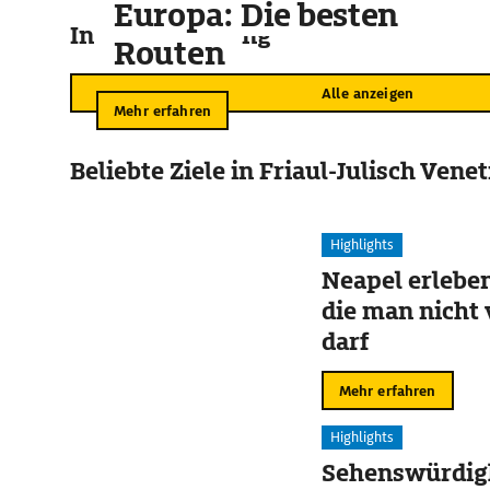
Europa: Die besten
In der Umgebung
Routen
Alle anzeigen
Mehr erfahren
Beliebte Ziele in Friaul-Julisch Vene
Highlights
Neapel erleben
die man nicht
darf
Mehr erfahren
Highlights
Sehenswürdigk