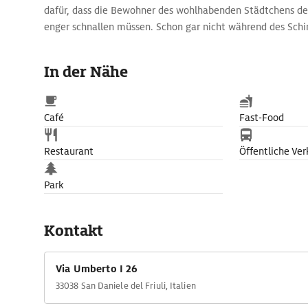
dafür, dass die Bewohner des wohlhabenden Städtchens de
enger schnallen müssen. Schon gar nicht während des Schin
alljährlich in der letzten Juniwoche.
Bereits im Mittelalter was das Städtchen in Friaul berühmt
In der Nähe
luftgetrocknete Spezialität. In San Daniele, das zwischen A
wechseln immer wieder trockene und feuchte Perioden ab.
erreichen, hängen die mit Meersalz eingeriebenen und zur
Café
Fast-Food
Stücke mindestens 13, besser noch 18 Monate in offenen Re
Großfirmen ersetzen mittlerweile Klimakammern salzige 
Restaurant
Öffentliche Ver
würzige Bergluft, was angesichts einer Jahresproduktion v
weiter erstaunt.
Park
Kontakt
Via Umberto I 26
33038 San Daniele del Friuli, Italien