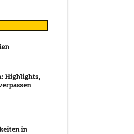
tien
: Highlights,
 verpassen
eiten in