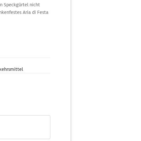
n Speckgürtel nicht
kenfestes Aria di Festa
 für seine
lpen und Adria liegt,
 Um Spitzenqualität zu
 Gitarrenform gepressten
ifehäusern. In einigen
Meeresbrisen und
kehrsmittel
on 2 Mio. Schinken nicht