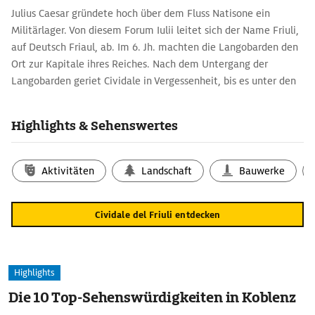
Julius Caesar gründete hoch über dem Fluss Natisone ein
Militärlager. Von diesem Forum Iulii leitet sich der Name Friuli,
auf Deutsch Friaul, ab. Im 6. Jh. machten die Langobarden den
Ort zur Kapitale ihres Reiches. Nach dem Untergang der
Langobarden geriet Cividale in Vergessenheit, bis es unter den
Venezianern wieder aufblühte.
Auf elegant geschwungenen Bögen führt die Teufelsbrücke
Highlights & Sehenswertes
Ponte del Diavolo seit dem frühen 15. Jh. über den Natisone
Richtung Stadtzentrum. Dort steht der prachtvolle
Renaissancebau des Duomo Santa Maria Assunta mit
Aktivitäten
Landschaft
Bauwerke
gotischem Spitzbogenportal. Nebenan birgt das Museo
Cristiano großartige langobardische Kunstwerke: das
Cividale del Friuli entdecken
achteckige Taufbecken des Patriarchen Callixtus aus dem 8. Jh.
und den Altar, an dem 744 der Langobardenkönig Ratchis
gekrönt wurde.
Highlights
Die 10 Top-Sehenswürdigkeiten in Koblenz