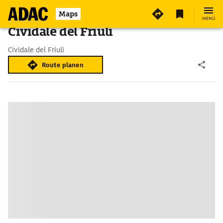
Maps
MENÜ
Cividale del Friuli
Cividale del Friuli
Route planen