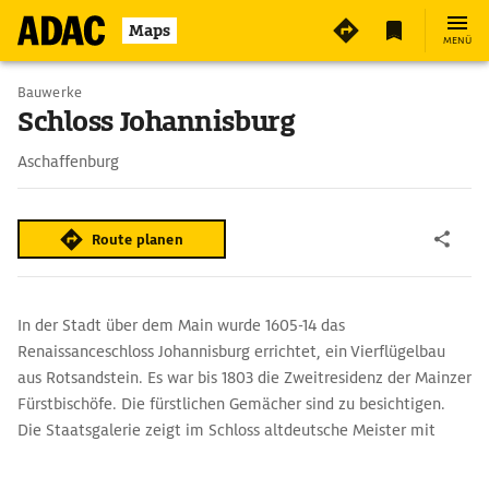
2
Maps
MENÜ
Bauwerke
Schloss Johannisburg
Aschaffenburg
Route planen
In der Stadt über dem Main wurde 1605-14 das
Renaissanceschloss Johannisburg errichtet, ein Vierflügelbau
aus Rotsandstein. Es war bis 1803 die Zweitresidenz der Mainzer
Fürstbischöfe. Die fürstlichen Gemächer sind zu besichtigen.
Die Staatsgalerie zeigt im Schloss altdeutsche Meister mit
Schwerpunkt auf Lucas Cranach d.Ä. und seiner Schule,
Genrebilder sowie niederländische, flämische und deutsche