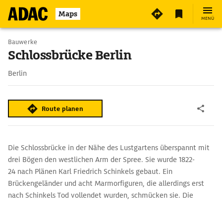
Maps
MENÜ
Bauwerke
Schlossbrücke Berlin
Berlin
Route planen
Die Schlossbrücke in der Nähe des Lustgartens überspannt mit
drei Bögen den westlichen Arm der Spree. Sie wurde 1822-
24 nach Plänen Karl Friedrich Schinkels gebaut. Ein
Brückengeländer und acht Marmorfiguren, die allerdings erst
nach Schinkels Tod vollendet wurden, schmücken sie. Die
Figurengruppe stellt den Lebensweg eines Helden vom Jüngling
bis zum Tod dar.