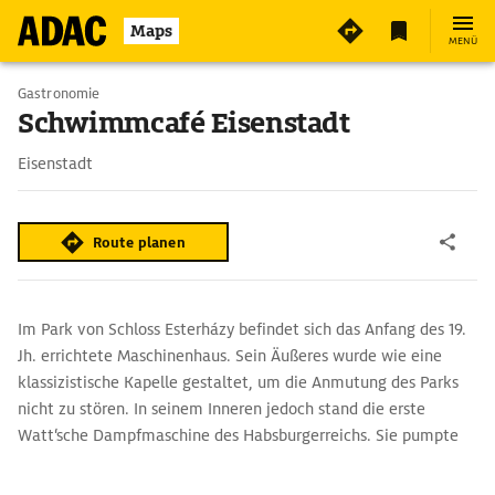
Maps
MENÜ
Gastronomie
Schwimmcafé Eisenstadt
Eisenstadt
Route planen
Im Park von Schloss Esterházy befindet sich das Anfang des 19.
Jh. errichtete Maschinenhaus. Sein Äußeres wurde wie eine
klassizistische Kapelle gestaltet, um die Anmutung des Parks
nicht zu stören. In seinem Inneren jedoch stand die erste
Watt‘sche Dampfmaschine des Habsburgerreichs. Sie pumpte
Wasser in die höher gelegenen Parkteile.
Inzwischen ist das Schwimmcafé Eisenstadt in das