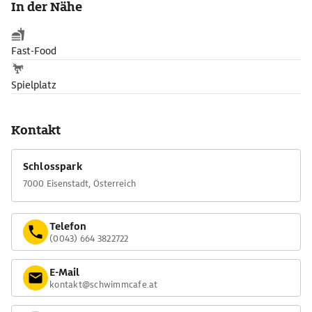
In der Nähe
Maschinenhaus eingezogen. Es steht Badegästen des Freibades
ebenso offen wie Parkbesuchern und hat auch außerhalb der
Badesaison geöffnet.
Fast-Food
Spielplatz
Kontakt
Schlosspark
7000 Eisenstadt, Österreich
Telefon
(0043) 664 3822722
E-Mail
kontakt@schwimmcafe.at