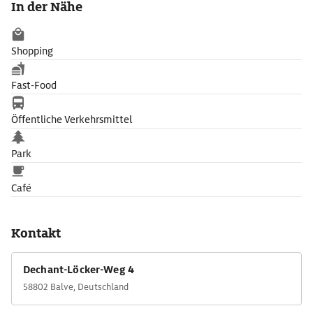
In der Nähe
Sehenswert ist auch das Seitenportal mit den Motiven Geburt
Christi, Kreuzigung und Beweinung Christi im Tympanon sowie
das Turmportal mit der Darstellung der Himmelfahrt Christi.
Shopping
Fast-Food
Öffentliche Verkehrsmittel
Park
Café
Kontakt
Dechant-Löcker-Weg 4
58802 Balve, Deutschland