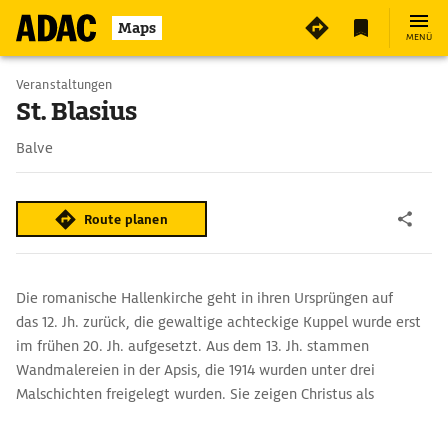
Maps
MENÜ
Veranstaltungen
St. Blasius
Balve
Route planen
Die romanische Hallenkirche geht in ihren Ursprüngen auf
das 12. Jh. zurück, die gewaltige achteckige Kuppel wurde erst
im frühen 20. Jh. aufgesetzt. Aus dem 13. Jh. stammen
Wandmalereien in der Apsis, die 1914 wurden unter drei
Malschichten freigelegt wurden. Sie zeigen Christus als
Weltenrichter mit Heiligen und Aposteln, in der Seitenapsis
erzählt ein Fries die Legende des hl. Nikolaus von Myra.