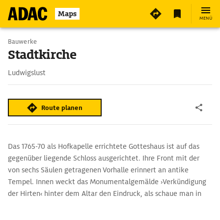
Maps
MENÜ
Bauwerke
Stadtkirche
Ludwigslust
Route planen
Das 1765-70 als Hofkapelle errichtete Gotteshaus ist auf das
gegenüber liegende Schloss ausgerichtet. Ihre Front mit der
von sechs Säulen getragenen Vorhalle erinnert an antike
Tempel. Innen weckt das Monumentalgemälde ›Verkündigung
der Hirten‹ hinter dem Altar den Eindruck, als schaue man in
eine lichterfüllte Welt. Die so plastisch wirkende Wand besteht
– natürlich – aus Papiermaché.