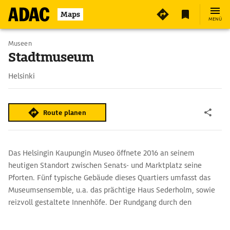
Maps
MENÜ
Museen
Stadtmuseum
Helsinki
Route planen
Das Helsingin Kaupungin Museo ­öffnete 2016 an seinem
heutigen Standort zwischen Senats- und Marktplatz seine
Pforten. Fünf typische Gebäude dieses Quartiers umfasst das
Museumsensemble, u.a. das prächtige Haus Sederholm, sowie
reizvoll gestaltete Innenhöfe. Der Rundgang durch den
Komplex führt Besucher auf einer abwechslungsreichen
interaktiven Reise durch die rund 450 Jahre Helsinkier