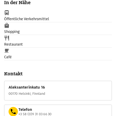
In der Nähe
Stadtgeschichte. Zu den Exponaten zählt eine eindrucksvolle
Sammlung historischer Fotografien. Eine Attraktion ist auch
das Kindermuseum im Haus Sederholm, das mit seinen
Öffentliche Verkehrsmittel
Mitmach-Szenarien den einstigen finnischen Alltag zum
spannenden Erlebnis macht.
Shopping
Restaurant
Café
Kontakt
Aleksanterinkatu 16
00170 Helsinki, Finnland
Telefon
+3 58 (0)9 31 03 66 30