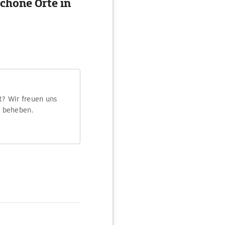
chöne Orte in
t? Wir freuen uns
m beheben.