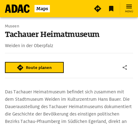
2
Maps
MENÜ
Museen
Tachauer Heimatmuseum
Weiden in der Oberpfalz
Route planen
Das Tachauer Heimatmuseum befindet sich zusammen mit
dem Stadtmuseum Weiden im Kulturzentrum Hans Bauer. Die
Dauerausstellung des Tachauer Heimatmuseums dokumentiert
die Geschichte der Bevölkerung des einstigen politischen
Bezirks Tachau-Pfraumberg im Südlichen Egerland, direkt an
der Grenze zur bayerischen Oberpfalz. Mit
der Vertreibung 1945/46 ließen sich viele Tachauer in Weiden