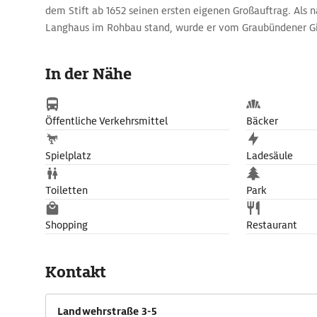
dem Stift ab 1652 seinen ersten eigenen Großauftrag. Als 
Langhaus im Rohbau stand, wurde er vom Graubündener Gi
Ab 1660 entstanden der Stuck und die Ausmalung des Inn
wurde erst 1900 vollendet.
In der Nähe
Öffentliche Verkehrsmittel
Bäcker
Spielplatz
Ladesäule
Toiletten
Park
Shopping
Restaurant
Kontakt
Landwehrstraße 3-5