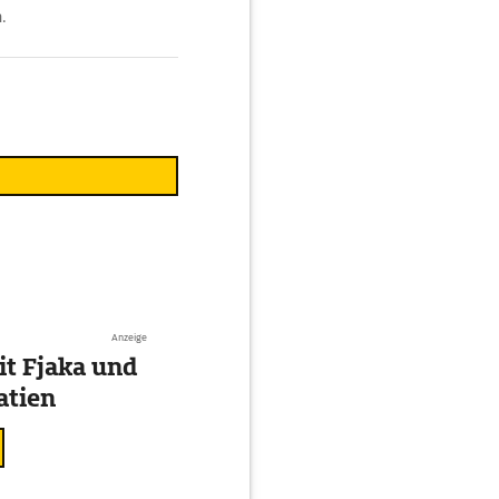
.
Anzeige
t Fjaka und
atien