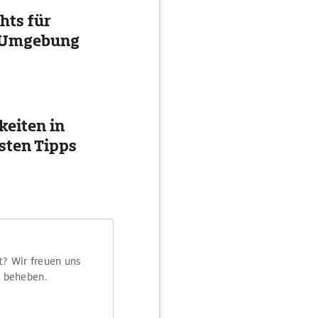
hts für
d Umgebung
eiten in
esten Tipps
t? Wir freuen uns
m beheben.