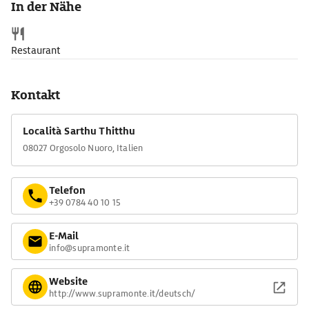
In der Nähe
vorbei durch grüne Steineichenwälder führen.
Eine besonders schöne Aussicht auf das Gebirge genießt man
von der Brücke, die 14 km hinter Oliena über den Stausee Lago
Restaurant
del Cedrino führt.
Kontakt
Località Sarthu Thitthu
08027 Orgosolo Nuoro, Italien
Telefon
+39 0784 40 10 15
E-Mail
info@supramonte.it
Website
http://www.supramonte.it/deutsch/