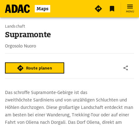
Maps
MENÜ
Landschaft
Supramonte
Orgosolo Nuoro
Route planen
Das schroffe Supramonte-Gebirge ist das
zweithöchste Sardiniens und von unzähligen Schluchten und
Höhlen durchzogen. Diese großartige Landschaft entdeckt man
am besten bei einer Wanderung, Trekking-Tour oder auf einer
Fahrt von Oliena nach Dorgali. Das Dorf Oliena, direkt am
Steilhang gelegen, ist ein guter Ausgangspunkt für Touren, die
an hell strahlenden Felsen und blühendem Oleander