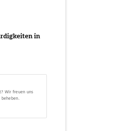
digkeiten in
t? Wir freuen uns
m beheben.