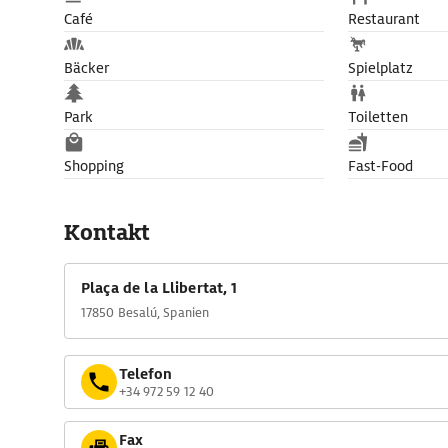
Café
Restaurant
Bäcker
Spielplatz
Park
Toiletten
Shopping
Fast-Food
Kontakt
Plaça de la Llibertat, 1
17850 Besalú, Spanien
Telefon
+34 972 59 12 40
Fax