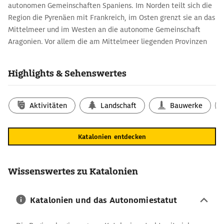
autonomen Gemeinschaften Spaniens. Im Norden teilt sich die
Region die Pyrenäen mit Frankreich, im Osten grenzt sie an das
Mittelmeer und im Westen an die autonome Gemeinschaft
Aragonien. Vor allem die am Mittelmeer liegenden Provinzen
Girona, Barcelona und Tarragona gehören seit Langem zu den
beliebtesten Urlaubszielen in Spanien. Wer seine Zeit nicht
Highlights & Sehenswertes
ausschließlich am Strand verbringen will, kann mit einem
Reiseführer und einer Katalonien-Karte eine Route planen, die
durch das Küstengebirge mit seinen vielen Highlights und in die
Aktivitäten
Landschaft
Bauwerke
schönen katalanischen Städte führt. Bei Tagestouren vom
Strand aus sollten längere Fahrzeiten berücksichtigt werden,
Katalonien entdecken
da viele Ausflugsziele im Binnenland nur über schmale
Bergstraßen zu erreichen sind.
Unterwegs in Katalonien: Routenplaner für
Wissenswertes zu Katalonien
Neugierige
Natur-Fans beginnen ihre Reise in den landschaftlich schönen
Katalonien und das Autonomiestatut
Pyrenäen, die von zahlreichen Wanderwegen durchzogen sind.
Als Ausgangspunkt für den Besuch des Parc Natural de l’Alt