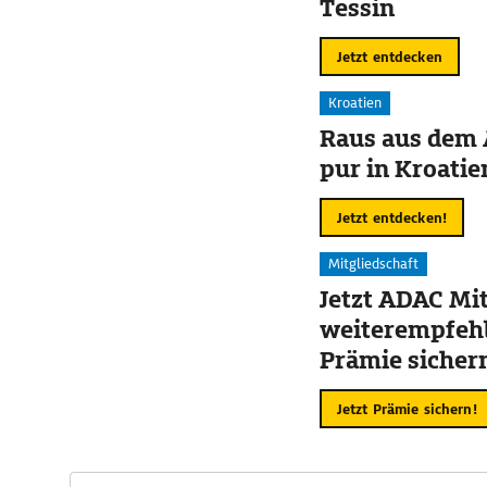
Tessin
Jetzt entdecken
Kroatien
Raus aus dem 
pur in Kroatie
Jetzt entdecken!
Mitgliedschaft
Jetzt ADAC Mit
weiterempfehl
Prämie sicher
Jetzt Prämie sichern!