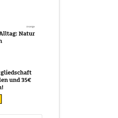
Anzeige
Alltag: Natur
n
gliedschaft
en und 35€
n!