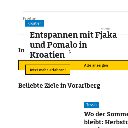
Freitag
Kroatien
Anzeige
Entspannen mit Fjaka
und Pomalo in
In der Umgebung
Kroatien
Alle anzeigen
Jetzt mehr erfahren!
Beliebte Ziele in Vorarlberg
Tessin
Wo der Somme
bleibt: Herbst