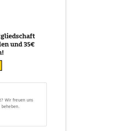
gliedschaft
en und 35€
n!
t? Wir freuen uns
m beheben.