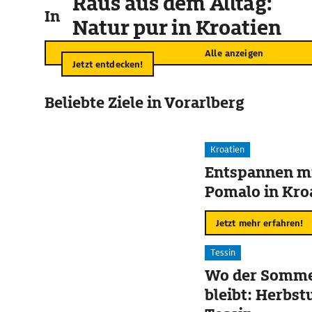
Raus aus dem Alltag:
In der Umgebung
Natur pur in Kroatien
Alle anzeigen
Jetzt entdecken!
Beliebte Ziele in Vorarlberg
Kroatien
Entspannen mi
Pomalo in Kro
Jetzt mehr erfahren!
Tessin
Wo der Somme
bleibt: Herbst