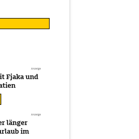
Anzeige
t Fjaka und
atien
Anzeige
r länger
urlaub im