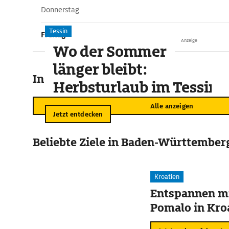
Donnerstag
Tessin
Freitag
Anzeige
Wo der Sommer
länger bleibt:
In der Umgebung
Herbsturlaub im Tessin
Alle anzeigen
Jetzt entdecken
Beliebte Ziele in Baden-Württember
Kroatien
Entspannen mi
Pomalo in Kro