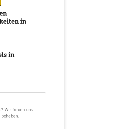
ten
eiten in
ls in
t? Wir freuen uns
m beheben.