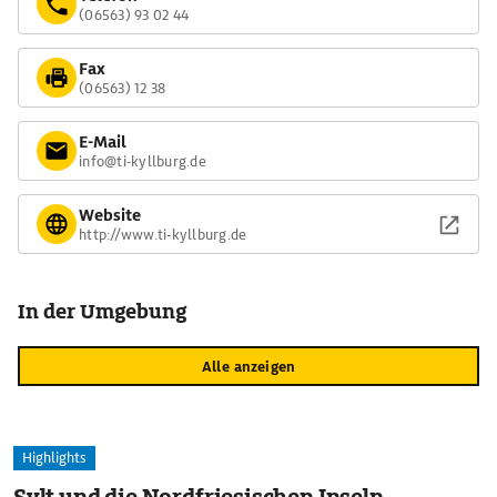
(06563) 93 02 44
Fax
(06563) 12 38
E-Mail
info@ti-kyllburg.de
Website
http://www.ti-kyllburg.de
In der Umgebung
Alle anzeigen
Highlights