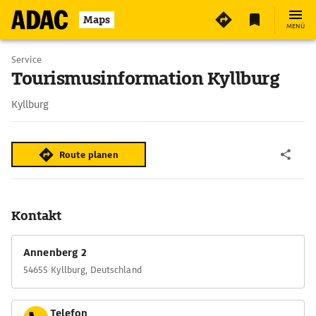
2
Maps
MENÜ
Service
Tourismusinformation Kyllburg
Kyllburg
Route planen
Kontakt
Annenberg 2
54655 Kyllburg, Deutschland
Telefon