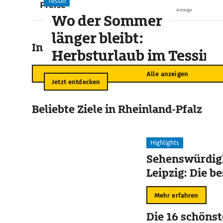
Tessin
Preise
Anzeige
Wo der Sommer
länger bleibt:
In der Umgebung
Herbsturlaub im Tessin
Alle anzeigen
Jetzt entdecken
Beliebte Ziele in Rheinland-Pfalz
Highlights
Sehenswürdigk
Leipzig: Die b
Mehr erfahren
Die 16 schöns