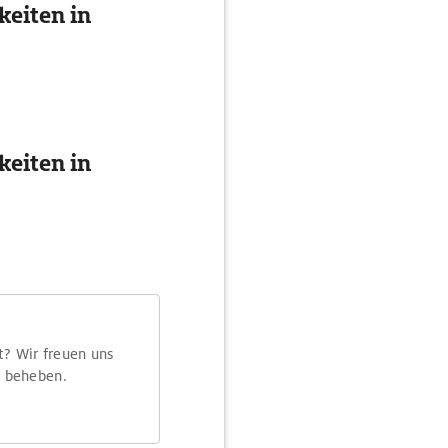
eiten in
eiten in
t? Wir freuen uns
m beheben.