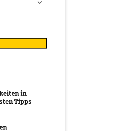
eiten in
esten Tipps
ten