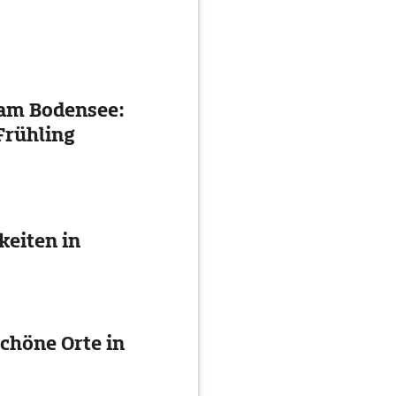
 am Bodensee:
Frühling
eiten in
chöne Orte in