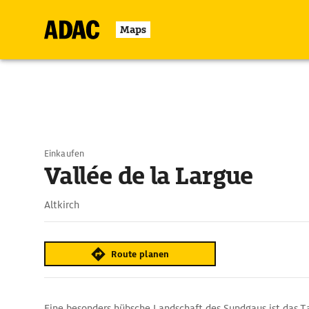
Maps
Einkaufen
Vallée de la Largue
Altkirch
Route planen
Eine besonders hübsche Landschaft des Sundgaus ist das T