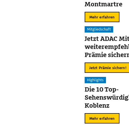
Montmartre
Mehr erfahren
Mitgliedschaft
Jetzt ADAC Mit
weiterempfehl
Prämie sicher
Jetzt Prämie sichern!
Highlights
Die 10 Top-
Sehenswürdigk
Koblenz
Mehr erfahren