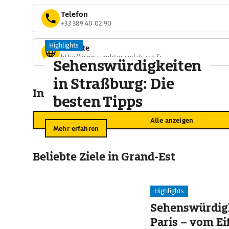
Telefon
+33 389 40 02 90
Highlights
Website
http://www.sundgau-sudalsace.fr
Sehenswürdigkeiten
in Straßburg: Die
In der Umgebung
besten Tipps
Alle anzeigen
Mehr erfahren
Beliebte Ziele in Grand-Est
Highlights
Sehenswürdigk
Paris – vom Ei