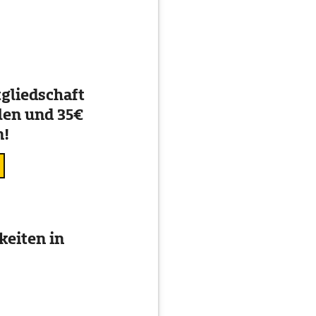
gliedschaft
en und 35€
n!
eiten in