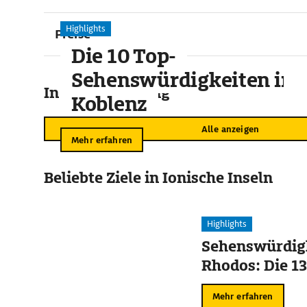
Highlights
Preise
Die 10 Top-
Sehenswürdigkeiten in
In der Umgebung
Koblenz
Alle anzeigen
Mehr erfahren
Beliebte Ziele in Ionische Inseln
Highlights
Sehenswürdigk
Rhodos: Die 13
Mehr erfahren