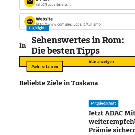
info@luccaitinera.it
Website
http://www.comune.lucca.it/turismo
Highlights
Sehenswertes in Rom:
In der Umgebung
Die besten Tipps
Alle anzeigen
Mehr erfahren
Beliebte Ziele in Toskana
Mitgliedschaft
Jetzt ADAC Mit
weiterempfehl
Prämie sicher