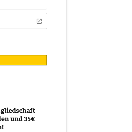
gliedschaft
en und 35€
n!