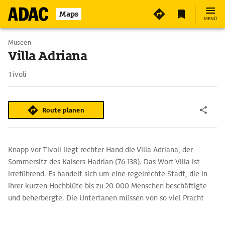
Maps
MENÜ
Museen
Villa Adriana
Tivoli
Route planen
Knapp vor Tivoli liegt rechter Hand die Villa Adriana, der
Sommersitz des Kaisers Hadrian (76-138). Das Wort Villa ist
irreführend. Es handelt sich um eine regelrechte Stadt, die in
ihrer kurzen Hochblüte bis zu 20 000 Menschen beschäftigte
und beherbergte. Die Untertanen müssen von so viel Pracht
tief beindruckt gewesen sein. Theater, zwei Badeanlagen,
Kasernen, Vorratslager und unzählige Repräsentationsanlagen