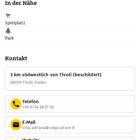
In der Nähe
bedecken 1,5 qkm in einem Stil, der stark an das Barock
erinnert.
Spielplatz
Park
Kontakt
3 km südwestlich von Tivoli (beschildert)
00019 Tivoli, Italien
Telefon
+39 0774 38 27 33
E-Mail
villa.adriana@coopculture.it