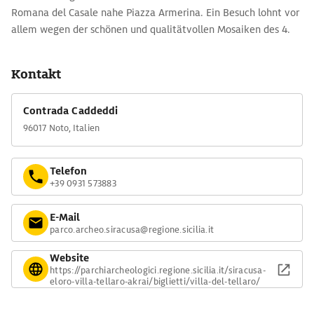
Romana del Casale nahe Piazza Armerina. Ein Besuch lohnt vor
allem wegen der schönen und qualitätvollen Mosaiken des 4.
Jh. Highlight ist das detailreich gestaltete Jagdmosaik.
Kontakt
Contrada Caddeddi
96017 Noto, Italien
Telefon
+39 0931 573883
E-Mail
parco.archeo.siracusa@regione.sicilia.it
Website
https://parchiarcheologici.regione.sicilia.it/siracusa-
eloro-villa-tellaro-akrai/biglietti/villa-del-tellaro/