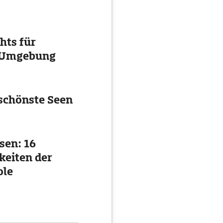
hts für
d Umgebung
schönste Seen
sen: 16
eiten der
ole