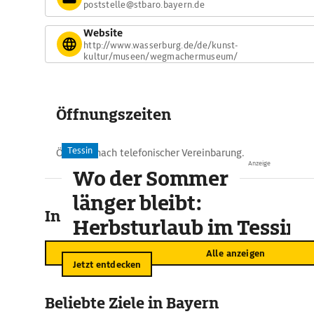
poststelle@stbaro.bayern.de
Website
http://www.wasserburg.de/de/kunst-
kultur/museen/wegmachermuseum/
Öffnungszeiten
Tessin
Öffnung nach telefonischer Vereinbarung.
Anzeige
Wo der Sommer
länger bleibt:
In der Umgebung
Herbsturlaub im Tessin
Alle anzeigen
Jetzt entdecken
Beliebte Ziele in Bayern