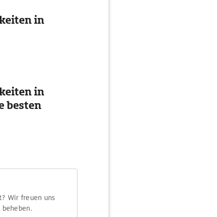
eiten in
eiten in
e besten
t? Wir freuen uns
m beheben.