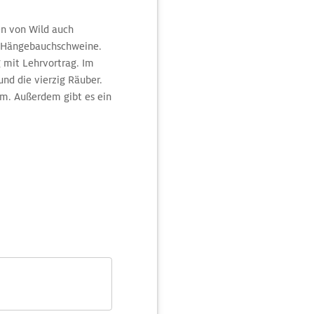
en von Wild auch
d Hängebauchschweine.
g mit Lehrvortrag. Im
nd die vierzig Räuber.
v.m. Außerdem gibt es ein
esichtigen.