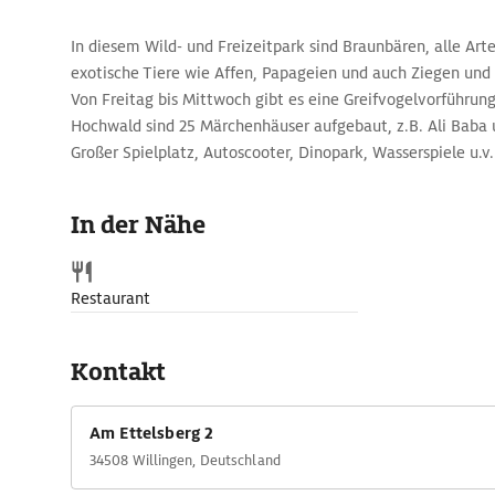
In diesem Wild- und Freizeitpark sind Braunbären, alle Art
exotische Tiere wie Affen, Papageien und auch Ziegen un
Von Freitag bis Mittwoch gibt es eine Greifvogelvorführun
Hochwald sind 25 Märchenhäuser aufgebaut, z.B. Ali Baba u
Großer Spielplatz, Autoscooter, Dinopark, Wasserspiele u.
Oldtimer-, Puppen-, Jagd- und Jagd-Porzellan-Museum zu b
In der Nähe
Restaurant
Kontakt
Am Ettelsberg 2
34508 Willingen, Deutschland