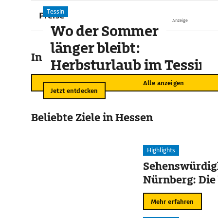
Tessin
Preise
Anzeige
Wo der Sommer
länger bleibt:
In der Umgebung
Herbsturlaub im Tessin
Alle anzeigen
Jetzt entdecken
Beliebte Ziele in Hessen
Highlights
Sehenswürdigk
Nürnberg: Die
Mehr erfahren