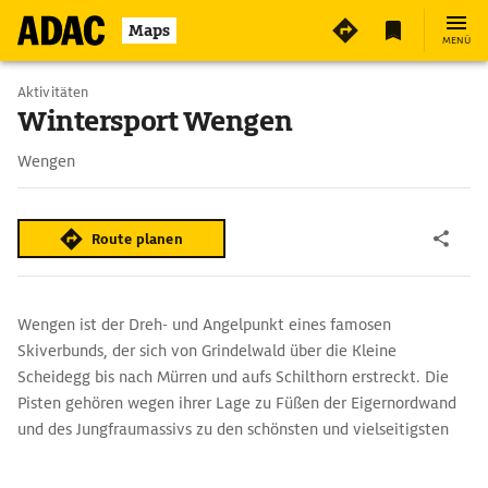
Maps
MENÜ
Aktivitäten
Wintersport Wengen
Wengen
Route planen
Wengen ist der Dreh- und Angelpunkt eines famosen
Skiverbunds, der sich von Grindelwald über die Kleine
Scheidegg bis nach Mürren und aufs Schilthorn erstreckt. Die
Pisten gehören wegen ihrer Lage zu Füßen der Eigernordwand
und des Jungfraumassivs zu den schönsten und vielseitigsten
der Schweiz. Obendrein endet im Ort die legendäre
Lauberhornstrecke, die außer an den Tagen des