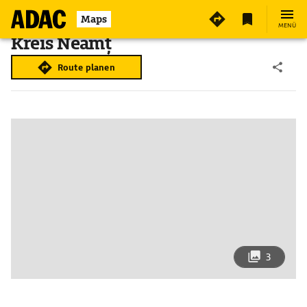
Maps
MENÜ
Kreis Neamț
Route planen
3