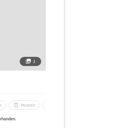
2
e
Museen
Ortsbild
Touren
Ges
orhanden.