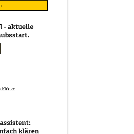
n
 - aktuelle
ubsstart.
g
a Kičevo
assistent:
nfach klären