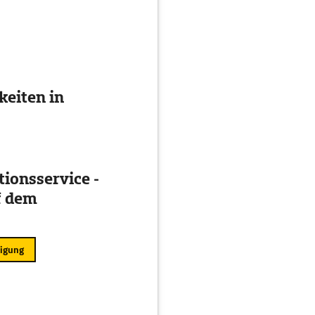
eiten in
ionsservice -
f dem
ligung