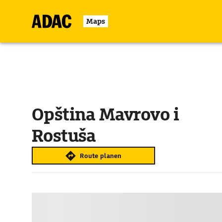
Maps
Opština Mavrovo i
Rostuša
Route planen