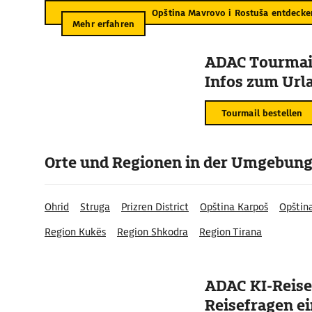
Opština Mavrovo i Rostuša entdecke
Mehr erfahren
ADAC Tourmail
Infos zum Urla
Tourmail bestellen
Orte und Regionen in der Umgebun
Ohrid
Struga
Prizren District
Opština Karpoš
Opštin
Region Kukës
Region Shkodra
Region Tirana
ADAC KI-Reise
Reisefragen ei