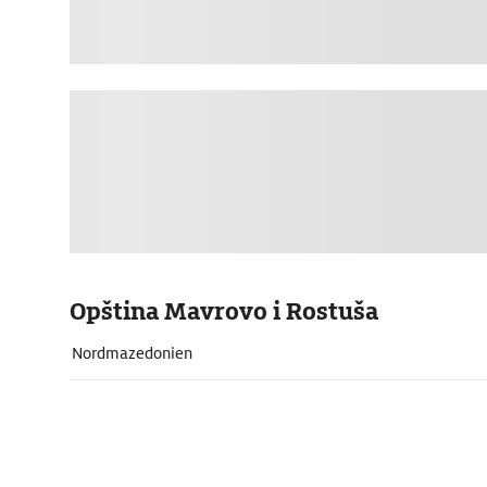
Opština Mavrovo i Rostuša
Nordmazedonien