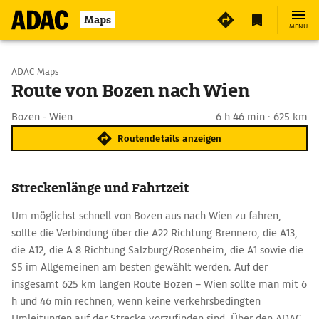
Maps
MENÜ
Start wählen
ADAC Maps
Route von Bozen nach Wien
Ziel eingeben
Bozen - Wien
6 h 46 min · 625 km
Routendetails anzeigen
Streckenlänge und Fahrtzeit
Um möglichst schnell von Bozen aus nach Wien zu fahren,
sollte die Verbindung über die A22 Richtung Brennero, die A13,
die A12, die A 8 Richtung Salzburg/Rosenheim, die A1 sowie die
S5 im Allgemeinen am besten gewählt werden. Auf der
insgesamt 625 km langen Route Bozen – Wien sollte man mit 6
h und 46 min rechnen, wenn keine verkehrsbedingten
Umleitungen auf der Strecke vorzufinden sind. Über den ADAC