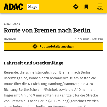
Maps
MENÜ
Start wählen
ADAC Maps
Route von Bremen nach Berlin
Ziel eingeben
Bremen
4 h 9 min · 401 km
Routendetails anzeigen
Fahrtzeit und Streckenlänge
Reisende, die schnellstmöglich von Bremen nach Berlin
unterwegs sind, können dazu normalerweise am besten die
Route über die A 1 Richtung Hamburg/Hannover, die A 24
Richtung Berlin/Schwerin/Reinbek sowie die A 10 nehmen.
Insgesamt 4 h und 9 min sollten als Fahrtzeit für die Strecke
von Bremen aus nach Berlin (401 km lang) gerechnet werden,
wenn keine verkehrsbedingten Umwege vorliegen. Die