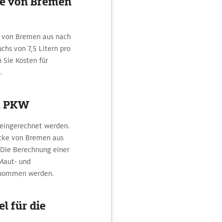
cke von Bremen
e von Bremen aus nach
chs von 7,5 Litern pro
n Sie Kosten für
.
m PKW
 eingerechnet werden.
ecke von Bremen aus
 Die Berechnung einer
Maut- und
enommen werden.
l für die