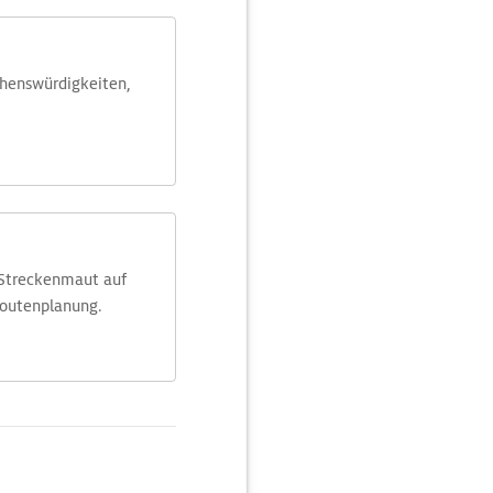
ehens­würdig­keiten,
 Streckenmaut auf
Routenplanung.