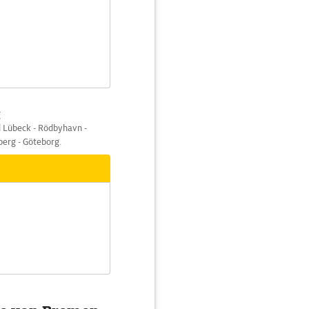
g
nd Lübeck - Rödbyhavn -
berg - Göteborg.