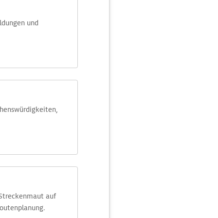
eldungen und
ehens­würdig­keiten,
 Streckenmaut auf
Routenplanung.