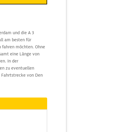
erdam und die A 3
ll am besten für
ln fahren möchten. Ohne
esamt eine Länge von
en. In der
en zu eventuellen
r Fahrtstrecke von Den