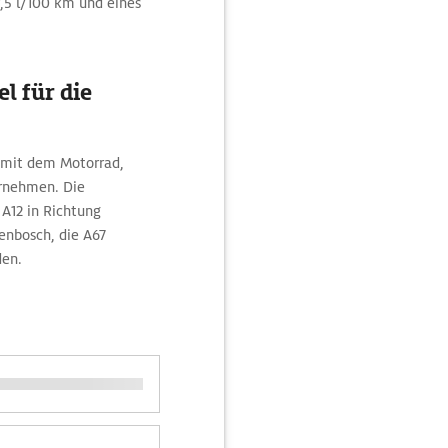
7,5 l/100 km und eines
l für die
 mit dem Motorrad,
ornehmen. Die
A12 in Richtung
enbosch, die A67
den.