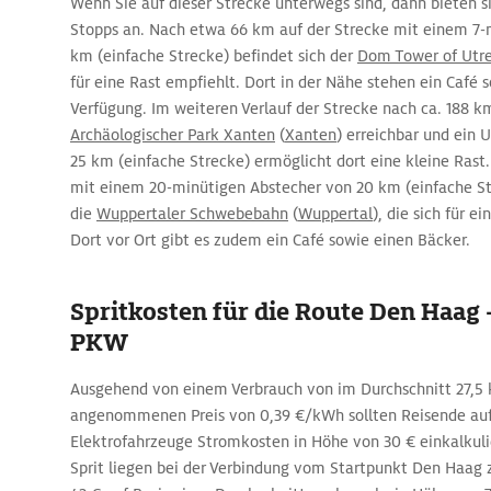
Wenn Sie auf dieser Strecke unterwegs sind, dann bieten si
Stopps an. Nach etwa 66 km auf der Strecke mit einem 7
km (einfache Strecke) befindet sich der
Dom Tower of Utr
für eine Rast empfiehlt. Dort in der Nähe stehen ein Café 
Verfügung. Im weiteren Verlauf der Strecke nach ca. 188 
Archäologischer Park Xanten
(
Xanten
) erreichbar und ein
25 km (einfache Strecke) ermöglicht dort eine kleine Ras
mit einem 20-minütigen Abstecher von 20 km (einfache S
die
Wuppertaler Schwebebahn
(
Wuppertal
), die sich für e
Dort vor Ort gibt es zudem ein Café sowie einen Bäcker.
Spritkosten für die Route Den Haag
PKW
Ausgehend von einem Verbrauch von im Durchschnitt 27,
angenommenen Preis von 0,39 €/kWh sollten Reisende auf 
Elektrofahrzeuge Stromkosten in Höhe von 30 € einkalkulie
Sprit liegen bei der Verbindung vom Startpunkt Den Haag z