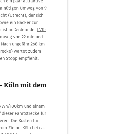
ch ein paar attraktive
-minütigen Umweg von 9
echt
(
Utrecht
), der sich
sowie ein Bäcker zur
km ist außerdem der
LVR-
 Umweg von 22 min und
t. Nach ungefähr 268 km
trecke) wartet zudem
inen Stopp empfiehlt.
 – Köln mit dem
5 kWh/100km und einem
dieser Fahrtstrecke für
ren. Die Kosten für
um Zielort Köln bei ca.