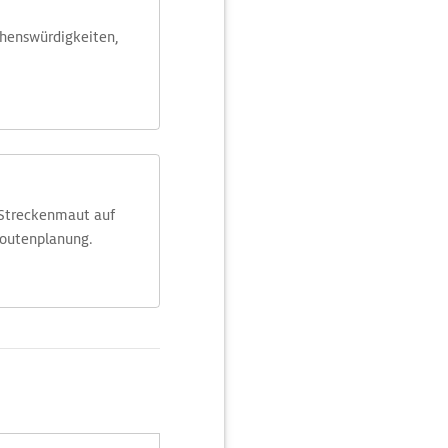
ehens­würdig­keiten,
 Streckenmaut auf
Routenplanung.