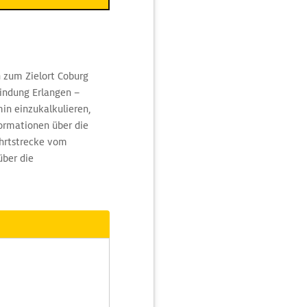
n zum Zielort Coburg
indung Erlangen –
min einzukalkulieren,
ormationen über die
ahrtstrecke vom
über die