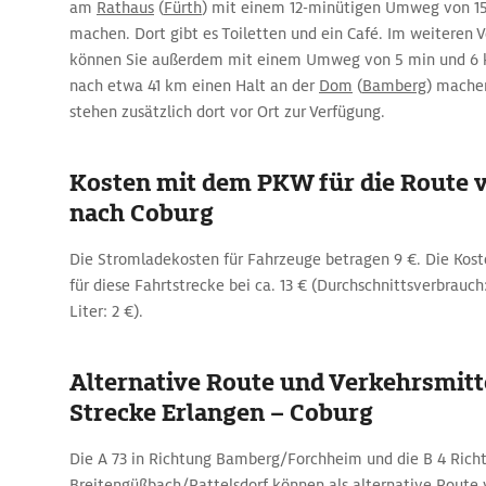
am
Rathaus
(
Fürth
) mit einem 12-minütigen Umweg von 15
machen. Dort gibt es Toiletten und ein Café. Im weiteren V
können Sie außerdem mit einem Umweg von 5 min und 6 k
nach etwa 41 km einen Halt an der
Dom
(
Bamberg
) machen
stehen zusätzlich dort vor Ort zur Verfügung.
Kosten mit dem PKW für die Route 
nach Coburg
Die Stromladekosten für Fahrzeuge betragen 9 €. Die Koste
für diese Fahrtstrecke bei ca. 13 € (Durchschnittsverbrauch:
Liter: 2 €).
Alternative Route und Verkehrsmitte
Strecke Erlangen – Coburg
Die A 73 in Richtung Bamberg/Forchheim und die B 4 Rich
Breitengüßbach/Rattelsdorf können als alternative Route