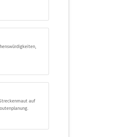
ehens­würdig­keiten,
 Streckenmaut auf
Routenplanung.