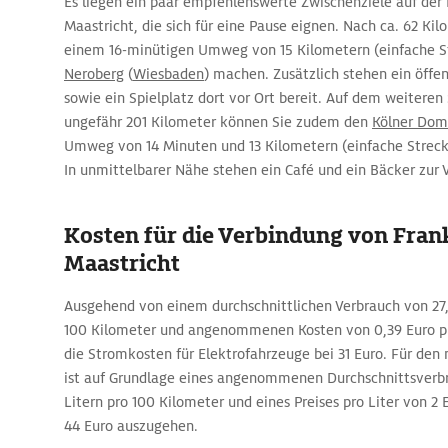
Es liegen ein paar empfehlenswerte Zwischenziele auf der 
Maastricht, die sich für eine Pause eignen. Nach ca. 62 Ki
einem 16-minütigen Umweg von 15 Kilometern (einfache S
Neroberg
(
Wiesbaden
) machen. Zusätzlich stehen ein öffen
sowie ein Spielplatz dort vor Ort bereit. Auf dem weiteren
ungefähr 201 Kilometer können Sie zudem den
Kölner Dom
Umweg von 14 Minuten und 13 Kilometern (einfache Streck
In unmittelbarer Nähe stehen ein Café und ein Bäcker zur 
Kosten für die Verbindung von Fran
Maastricht
Ausgehend von einem durchschnittlichen Verbrauch von 27
100 Kilometer und angenommenen Kosten von 0,39 Euro pr
die Stromkosten für Elektrofahrzeuge bei 31 Euro. Für den
ist auf Grundlage eines angenommenen Durchschnittsverbr
Litern pro 100 Kilometer und eines Preises pro Liter von 2
44 Euro auszugehen.