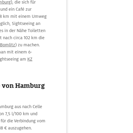
mburg
), die sich für
 und ein Café zur
 78 km mit einem Umweg
glich, Sightseeing an
es in der Nähe Toiletten
t nach circa 102 km die
Bomlitz
) zu machen.
man mit einem 6-
Sightseeing am
KZ
e von Hamburg
amburg aus nach Celle
von 7,5 l/100 km und
t für die Verbindung vom
18 € auszugehen.