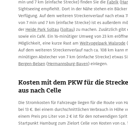
min und 7 km (einfache Strecke) finden Sie die
Fabrik
(
Ha
Sightseeing empfiehlt. Dort in der Nähe stehen ein Bäcker
Verfügung. Auf dem weiteren Streckenverlauf nach etwa
von 7 min und 7 km (einfache Strecke) ist es außerdem mö
der
Heide Park Soltau
(
Soltau
) zu machen. Zusätzlich gibt 
sowie ein Café. Ein 16-minütiger Umweg von 23 km eröffne
Möglichkeit, eine kurze Rast am
Weltvogelpark Walsrode
(
Auf dem weiteren Streckenverlauf nach ca. 108 km kann 
minütigen Abstecher von 7 km (einfache Strecke) etwas 
Bergen-Belsen
(
Hermannsburg-Baven
) einlegen.
Kosten mit dem PKW für die Streck
aus nach Celle
Die Stromkosten für Fahrzeuge liegen für die Route von H
bei 13 €. Bei einem durchschnittlichen Verbrauch in Höhe 
einem Preis pro Liter von 2 € ist für den notwendigen Spri
Startpunkt Hamburg zum Zielort Celle von Kosten von ca. 