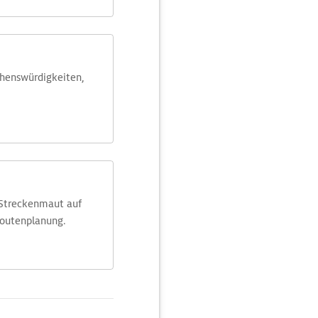
ehens­würdig­keiten,
 Streckenmaut auf
Routenplanung.