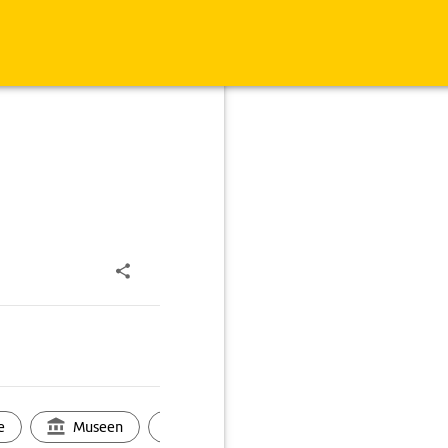
e
Museen
Ortsbild
Touren
Ges