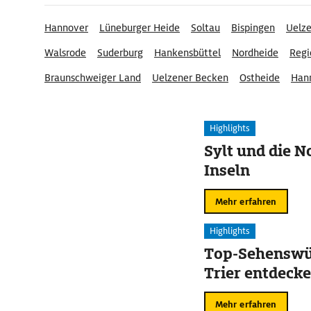
Hannover
Lüneburger Heide
Soltau
Bispingen
Uelz
Walsrode
Suderburg
Hankensbüttel
Nordheide
Regi
Braunschweiger Land
Uelzener Becken
Ostheide
Han
Highlights
Sylt und die N
Inseln
Mehr erfahren
Highlights
Top-Sehenswür
Trier entdeck
Mehr erfahren