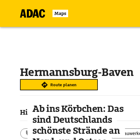
Maps
Hermannsburg-Baven
Route planen
Ab ins Körbchen: Das
Highlights & Sehenswertes
sind Deutschlands
schönste Strände an
Aktivitäten
Landschaft
Bauwerk