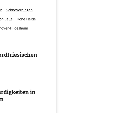
en
Schneverdingen
on Celle
Hohe Heide
nover-Hildesheim
ordfriesischen
digkeiten in
en