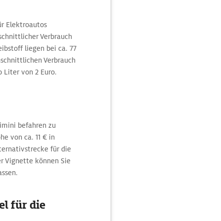
ür Elektroautos
chnittlicher Verbrauch
ibstoff liegen bei ca. 77
hschnittlichen Verbrauch
 Liter von 2 Euro.
imini befahren zu
e von ca. 11 € in
ternativstrecke für die
r Vignette können Sie
assen.
l für die