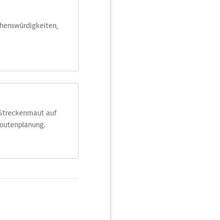
ehens­würdig­keiten,
 Streckenmaut auf
Routenplanung.