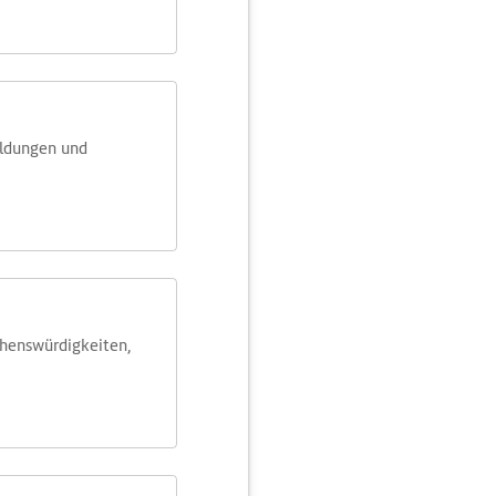
eldungen und
ehens­würdig­keiten,