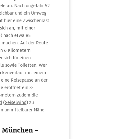
ele an. Nach ungefähr 52
reichbar und ein Umweg
t hier eine Zwischenrast
sich an, mit einer
e) nach etwa 85
u machen. Auf der Route
n 6 Kilometern
er sich für einen
le sowie Toiletten. Wer
eckenverlauf mit einem
 eine Reisepause an der
e eröffnet ein 3-
lometern zudem die
d
(
Geiselwind
) zu
in unmittelbarer Nähe.
e München –