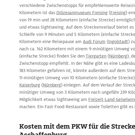
verschiedene Zwischenstopps für empfehlenswerte Reisezi
Kilometern ist das
Diözesanmuseum Freising
(
Freising
) er
von 19 min und 28 Kilometern (einfache Strecke) ermöglich
und etwas Sightseeing. Auf dem Streckenverlauf bietet es 
Schleife von 9 Minuten und 5 Kilometern (einfache Streck
Kilometern eine Reisepause am
Audi Forum
(
Ingolstadt
) z
nach ca. 162 Kilometern mit einem 9-minütigen Umweg vo
(einfache Strecke) finden Sie den
Tiergarten
(
Nürnberg
), d
Zwischenstopp empfiehlt. In der Nähe gibt es eine Ladesäu
183 Kilometer gefahren ist, könnte außerdem auf dem Str
11-minütigen Umweg von 10 Kilometern (einfache Strecke)
Kaiserburg
(
Nürnberg
) einlegen. Auf dem Verlauf der Streck
minütiger Umweg von 3 Kilometern nach ungefähr 239 Ki
Möglichkeit etwas Sightseeing am
Freizeit-Land Geiselwin
machen. Ein Fast-Food-Restaurant sowie Toiletten gibt es 
Kosten mit dem PKW für die Streck
Aschaffenburg