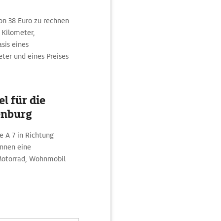
on 38 Euro zu rechnen
 Kilometer,
sis eines
eter und eines Preises
l für die
enburg
ie A 7 in Richtung
önnen eine
Motorrad, Wohnmobil