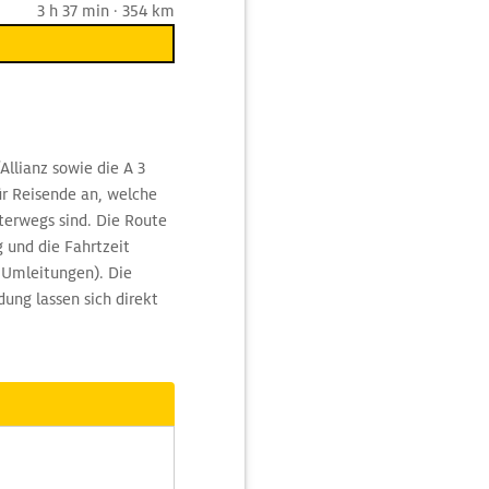
3 h 37 min · 354 km
llianz sowie die A 3
ür Reisende an, welche
terwegs sind. Die Route
 und die Fahrtzeit
 Umleitungen). Die
ung lassen sich direkt