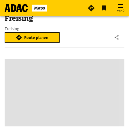
Maps
MENÜ
Freising
Freising
Route planen