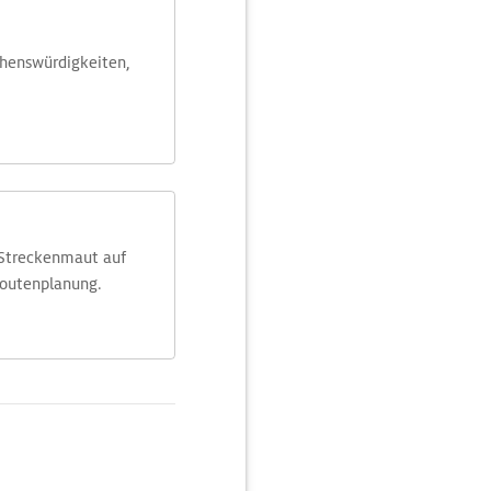
ehens­würdig­keiten,
 Streckenmaut auf
Routenplanung.