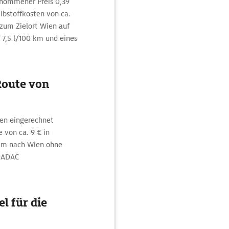
enommener Preis 0,39
ibstoffkosten von ca.
 zum Zielort Wien auf
 7,5 l/100 km und eines
Route von
ien eingerechnet
 von ca. 9 € in
eim nach Wien ohne
r ADAC
l für die