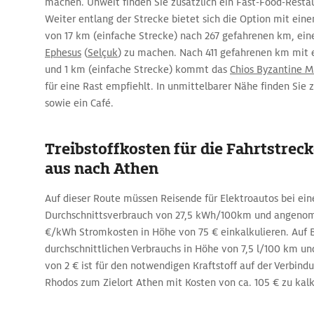
machen. Unweit finden Sie zusätzlich ein Fast-Food-Restau
Weiter entlang der Strecke bietet sich die Option mit e
von 17 km (einfache Strecke) nach 267 gefahrenen km, ei
Ephesus
(
Selçuk
) zu machen. Nach 411 gefahrenen km mit
und 1 km (einfache Strecke) kommt das
Chios Byzantine 
für eine Rast empfiehlt. In unmittelbarer Nähe finden Sie
sowie ein Café.
Treibstoffkosten für die Fahrtstrec
aus nach Athen
Auf dieser Route müssen Reisende für Elektroautos bei ei
Durchschnittsverbrauch von 27,5 kWh/100km und angeno
€/kWh Stromkosten in Höhe von 75 € einkalkulieren. Auf B
durchschnittlichen Verbrauchs in Höhe von 7,5 l/100 km und
von 2 € ist für den notwendigen Kraftstoff auf der Verbin
Rhodos zum Zielort Athen mit Kosten von ca. 105 € zu kalk