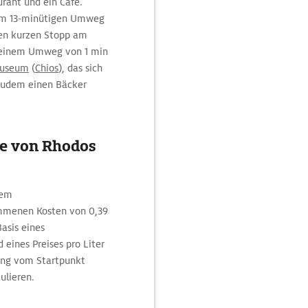
rant und ein Café.
inem 13-minütigen Umweg
nen kurzen Stopp am
 einem Umweg von 1 min
Museum
(
Chios
), das sich
 zudem einen Bäcker
ke von Rhodos
nem
mmenen Kosten von 0,39
asis eines
 eines Preises pro Liter
dung vom Startpunkt
ulieren.