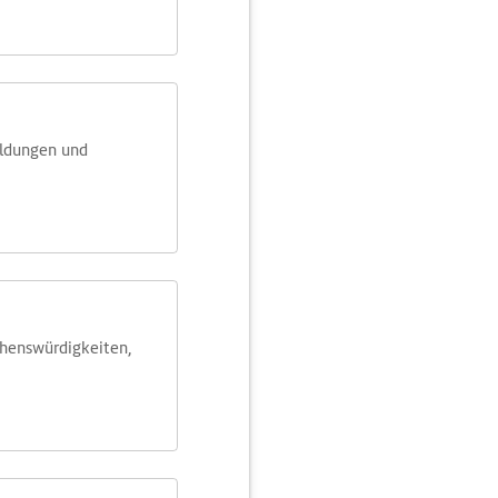
eldungen und
ehens­würdig­keiten,