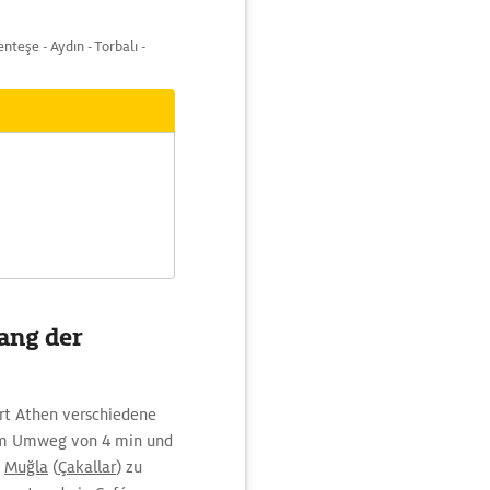
teşe - Aydın - Torbalı -
ang der
rt Athen verschiedene
em Umweg von 4 min und
m
Muğla
(
Çakallar
) zu