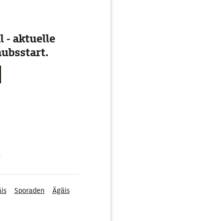
 - aktuelle
ubsstart.
g
is
Sporaden
Ägäis