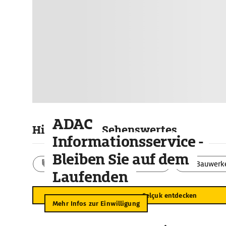
ADAC
Highlights & Sehenswertes
Informationsservice -
Bleiben Sie auf dem
Aktivitäten
Landschaft
Bauwerk
Laufenden
Selçuk entdecken
Mehr Infos zur Einwilligung