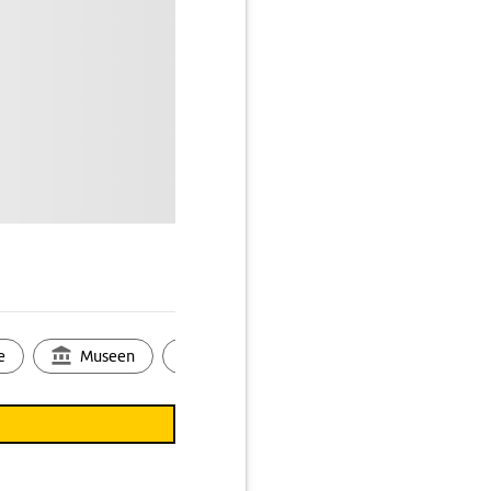
e
Museen
Ortsbild
Touren
Ges