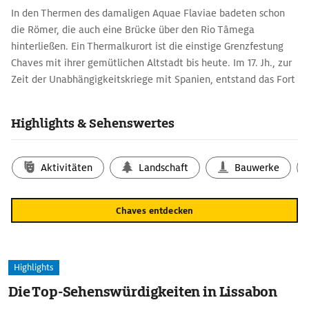
In den Thermen des damaligen Aquae Flaviae badeten schon
die Römer, die auch eine Brücke über den Rio Tâmega
hinterließen. Ein Thermalkurort ist die einstige Grenzfestung
Chaves mit ihrer gemütlichen Altstadt bis heute. Im 17. Jh., zur
Zeit der Unabhängigkeitskriege mit Spanien, entstand das Fort
São Francisco, in dem sich heute ein Hotel befindet. Aus der
gleichen Epoche stammt das Fort São Neutel, das für Feste und
Highlights & Sehenswertes
Konzerte genutzt wird. Eine neuzeitliche Attraktion ist das
Spielcasino im Norden der Stadt.
Aktivitäten
Landschaft
Bauwerke
Chaves entdecken
Highlights
Die Top-Sehenswürdigkeiten in Lissabon