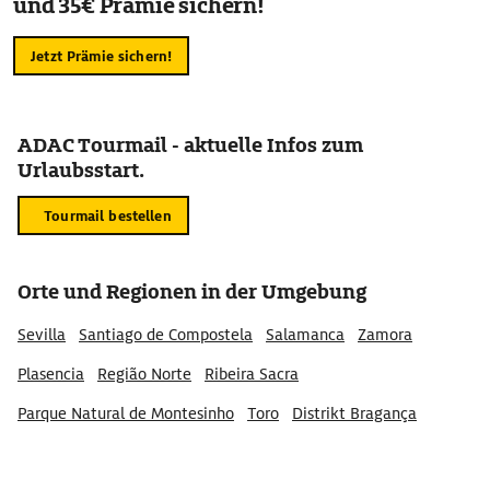
und 35€ Prämie sichern!
Jetzt Prämie sichern!
ADAC Tourmail - aktuelle Infos zum
Urlaubsstart.
Tourmail bestellen
Orte und Regionen in der Umgebung
Sevilla
Santiago de Compostela
Salamanca
Zamora
Plasencia
Região Norte
Ribeira Sacra
Parque Natural de Montesinho
Toro
Distrikt Bragança
Distrikt Vila Real
Alto Trás-os-Montes