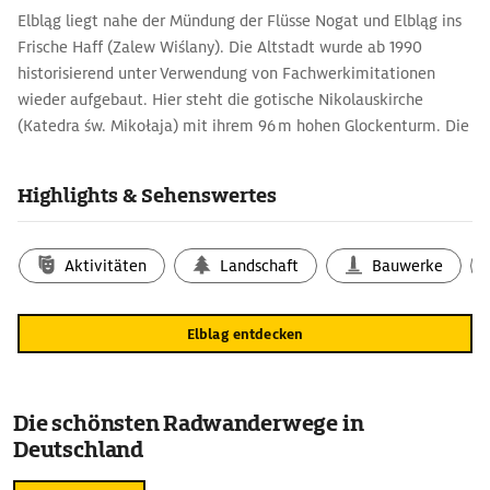
Elbląg liegt nahe der Mündung der Flüsse Nogat und Elbląg ins
Frische Haff (Zalew Wiślany). Die Altstadt wurde ab 1990
historisierend unter Verwendung von Fachwerkimitationen
wieder aufgebaut. Hier steht die gotische Nikolauskirche
(Katedra św. Mikołaja) mit ihrem 96 m hohen Glockenturm. Die
Uferpromenade lädt zum Flanieren ein. Im Sommer starten von
hier Ausflugsschiffe zu Fahrten über den Drausensee (Jezioro
Highlights & Sehenswertes
Drużno) und Oberländischen Kanal (Kanał Elbląski) nach
Buchwalde (Buczyniec).
Aktivitäten
Landschaft
Bauwerke
Elblag entdecken
Die schönsten Radwanderwege in
Deutschland