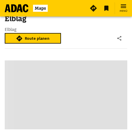
Maps
MENÜ
Elblag
Elblag
Route planen