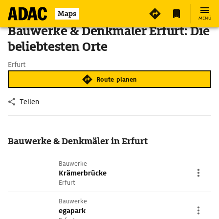
Maps
MENÜ
Bauwerke & Denkmäler Erfurt: Die
beliebtesten Orte
Erfurt
Route planen
Teilen
Bauwerke & Denkmäler in Erfurt
Bauwerke
Krämerbrücke
Erfurt
Bauwerke
egapark