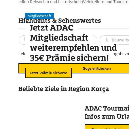
edlen Rebsorten und historischen Weinkellern und Touriste
anreisen.
Mitgliedschaft
Highlights & Sehenswertes
Jetzt ADAC
Mitgliedschaft
Aktivitäten
Landschaft
Bauwerk
weiterempfehlen und
Leider sind für diesen Kartenausschnitt keine Highlights v
35€ Prämie sichern!
Goçë entdecken
Jetzt Prämie sichern!
Beliebte Ziele in Region Korça
ADAC Tourmail
Infos zum Urla