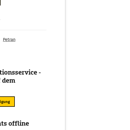
g
Petran
ionsservice -
f dem
ligung
ts offline