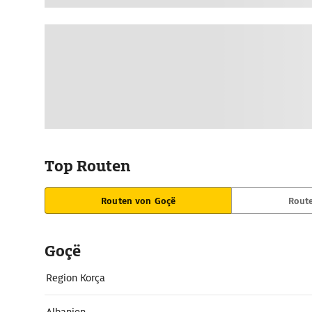
Top Routen
Routen von Goçë
Rout
Goçë
Region Korça