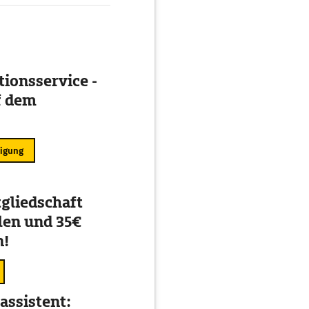
ionsservice -
f dem
ligung
gliedschaft
en und 35€
n!
assistent: