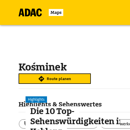
Maps
Kośminek
Route planen
Highlights
Highlights & Sehenswertes
Die 10 Top-
Sehenswürdigkeiten in
Aktivitäten
Landschaft
Bauwerk