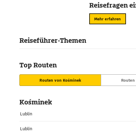
Reisefragen ei
Mehr erfahren
Reiseführer-Themen
Top Routen
Routen von Kośminek
Routen
Kośminek
Lublin
Lublin